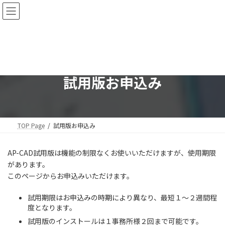
コ
ナ
オンラインマニュアル
ン
ビ
テ
ゲ
ン
ー
ツ
シ
へ
ョ
ス
ン
キ
に
試用版お申込み
ッ
移
プ
動
TOP Page
試用版お申込み
AP-CAD試用版は機能の制限なくお使いいただけますが、使用期限
があります。
このページからお申込みいただけます。
試用期限はお申込みの時期により異なり、最短１～２週間程
度となります。
試用版のインストールは１事務所様２回まで可能です。