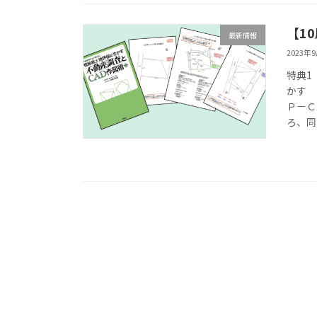
【1
最新情報
2023年
特典1
かす 
Ｐ－Ｃ
ろ、同