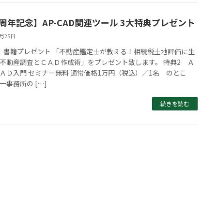
0周年記念】AP-CAD関連ツール 3大特典プレゼント
9月25日
 ​書籍プレゼント 「​不動産鑑定士が教える！相続税土地評価に生
不動産調査とＣＡＤ作成術」をプレゼント致します。 特典2 Ａ
ＡＤ入門 セミナー無料 ​通常価格1万円（税込）／1名 のとこ
一事務所の […]
続きを読む