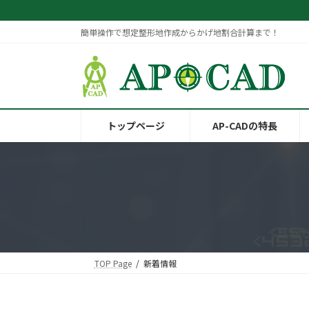
コ
ナ
ン
ビ
簡単操作で想定整形地作成からかげ地割合計算まで！
テ
ゲ
ン
ー
ツ
シ
へ
ョ
ス
ン
キ
に
トップページ
AP-CADの特長
ッ
移
プ
動
TOP Page
新着情報